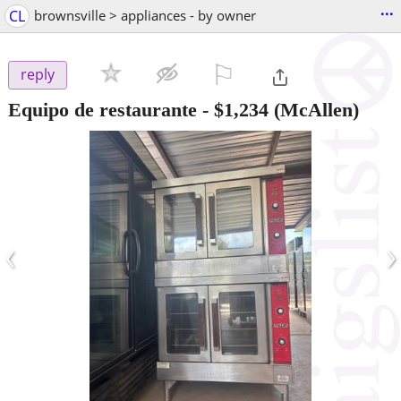
...
CL
brownsville > appliances - by owner
⚐

reply
Equipo de restaurante
-
$1,234
(McAllen)
‹
›