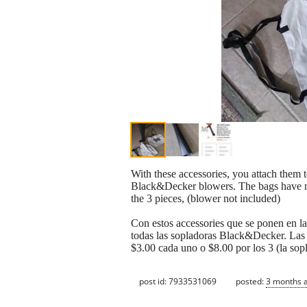
With these accessories, you attach them 
Black&Decker blowers. The bags have no 
the 3 pieces, (blower not included)
Con estos accessories que se ponen en la
todas las sopladoras Black&Decker. Las bo
$3.00 cada uno o $8.00 por los 3 (la sopl
post id: 7933531069
posted:
3 months 