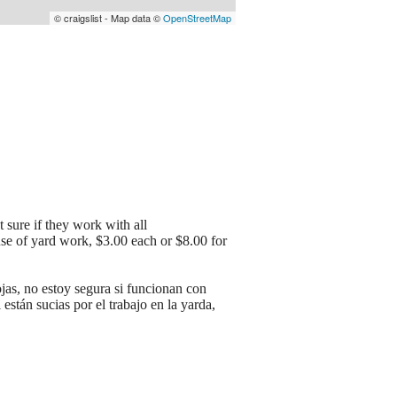
© craigslist - Map data ©
OpenStreetMap
 sure if they work with all
se of yard work, $3.00 each or $8.00 for
ojas, no estoy segura si funcionan con
están sucias por el trabajo en la yarda,