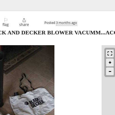
⚐

Posted
3 months ago
flag
share
CK AND DECKER BLOWER VACUMM...ACC