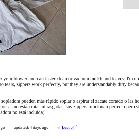
to your blower and can faster clean or vacuum mulch and leaves, I'm not
tears, zippers work perfectly, but they are understandably dirty becau
 sopladora pueden más rápido soplar o aspirar el zacate cortado o las h
lsas no están rotas ni rasgadas, sus zippers funcionan perfecto pero si 
adora no está incluida)
♥
[
?
]
ago
updated:
4 days ago
best of