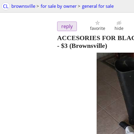
CL
brownsville
>
for sale by owner
>
general for sale
reply
favorite
hide
ACCESORIES FOR BLA
-
$3
(Brownsville)