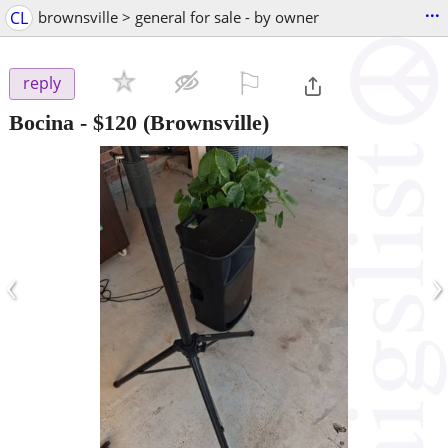
...
CL
brownsville > general for sale - by owner
⚐

reply
Bocina
-
$120
(Brownsville)
‹
›