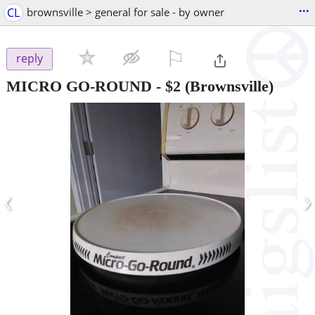
...
CL
brownsville > general for sale - by owner
⚐

reply
MICRO GO-ROUND
-
$2
(Brownsville)
‹
›