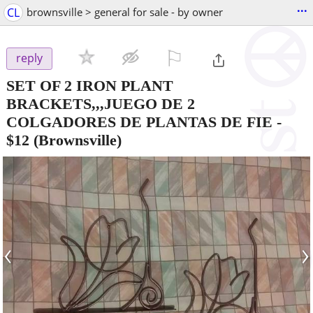
...
CL
brownsville > general for sale - by owner
⚐

reply
SET OF 2 IRON PLANT
BRACKETS,,,JUEGO DE 2
COLGADORES DE PLANTAS DE FIE
-
$12
(Brownsville)
‹
›