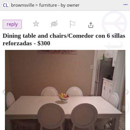
...
CL
brownsville > furniture - by owner
⚐

reply
Dining table and chairs/Comedor con 6 sillas
reforzadas
-
$300
‹
›