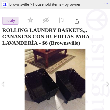
...
CL
brownsville > household items - by owner
⚐

reply
ROLLING LAUNDRY BASKETS,,,
CANASTAS CON RUEDITAS PARA
LAVANDERÍA
-
$6
(Brownsville)
‹
›