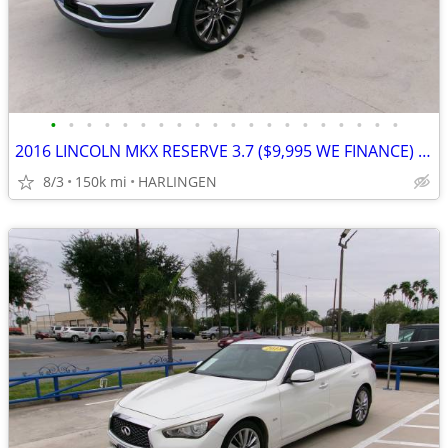
•
•
•
•
•
•
•
•
•
•
•
•
•
•
•
•
•
•
•
•
2016 LINCOLN MKX RESERVE 3.7 ($9,995 WE FINANCE) MENCHACA AUTO SALES
8/3
150k mi
HARLINGEN