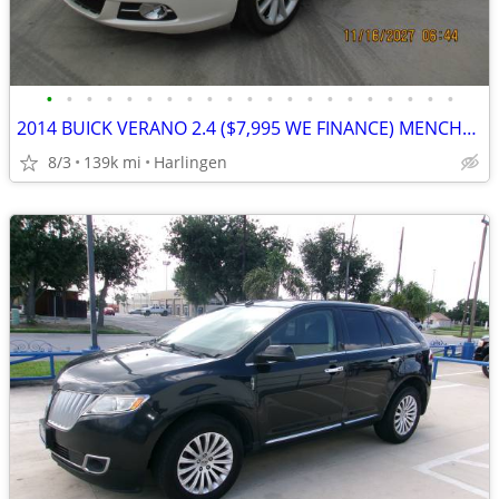
•
•
•
•
•
•
•
•
•
•
•
•
•
•
•
•
•
•
•
•
•
2014 BUICK VERANO 2.4 ($7,995 WE FINANCE) MENCHACA AUTO SALES
8/3
139k mi
Harlingen