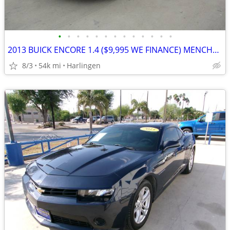
•
•
•
•
•
•
•
•
•
•
•
•
•
2013 BUICK ENCORE 1.4 ($9,995 WE FINANCE) MENCHACA AUTO SALES
8/3
54k mi
Harlingen