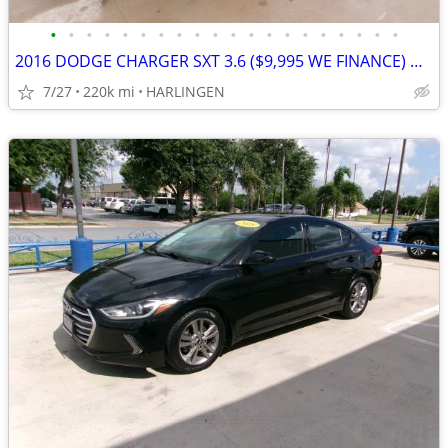
•
•
•
•
•
•
•
•
•
•
•
•
•
•
•
•
•
•
•
•
2016 DODGE CHARGER SXT 3.6 ($9,995 WE FINANCE) MENCHACA AUTO SALES
7/27
220k mi
HARLINGEN