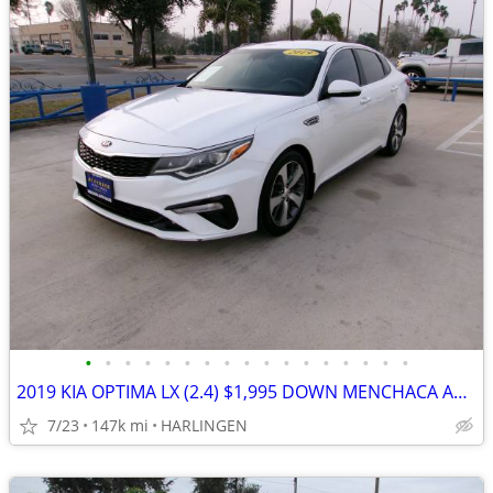
•
•
•
•
•
•
•
•
•
•
•
•
•
•
•
•
•
2019 KIA OPTIMA LX (2.4) $1,995 DOWN MENCHACA AUTO SALES
7/23
147k mi
HARLINGEN