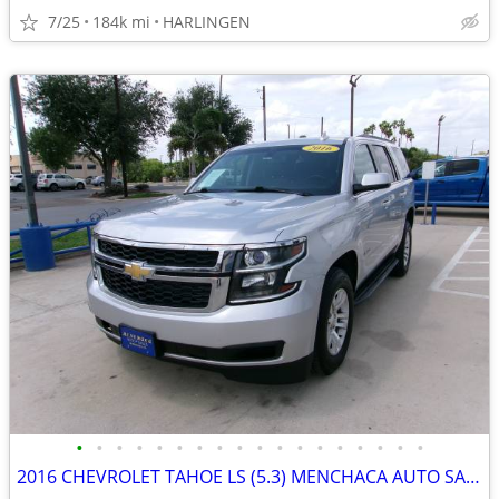
7/25
184k mi
HARLINGEN
•
•
•
•
•
•
•
•
•
•
•
•
•
•
•
•
•
•
2016 CHEVROLET TAHOE LS (5.3) MENCHACA AUTO SALES