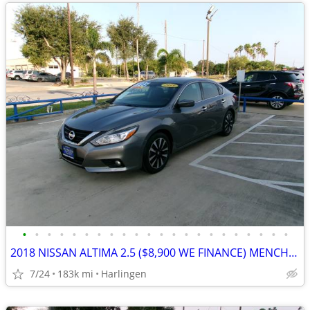
•
•
•
•
•
•
•
•
•
•
•
•
•
•
•
•
•
•
•
•
•
•
2018 NISSAN ALTIMA 2.5 ($8,900 WE FINANCE) MENCHACA AUTO SALES
7/24
183k mi
Harlingen