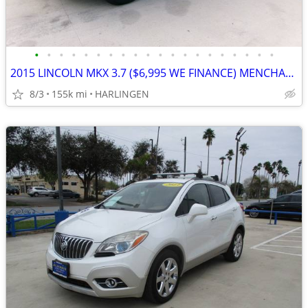
•
•
•
•
•
•
•
•
•
•
•
•
•
•
•
•
•
•
•
•
2015 LINCOLN MKX 3.7 ($6,995 WE FINANCE) MENCHACA AUTO SALES
8/3
155k mi
HARLINGEN