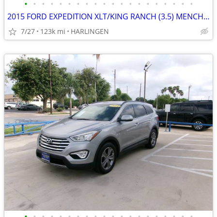
•
•
•
•
•
•
•
•
•
•
•
•
•
•
•
•
•
•
•
•
2015 FORD EXPEDITION XLT/KING RANCH (3.5) MENCHACA AUTO SALES
7/27
123k mi
HARLINGEN
•
•
•
•
•
•
•
•
•
•
•
•
•
•
•
•
•
•
•
•