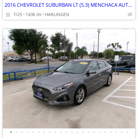
2016 CHEVROLET SUBURBAN LT (5.3) MENCHACA AUTO SALES
7/25
143k mi
HARLINGEN
•
•
•
•
•
•
•
•
•
•
•
•
•
•
•
•
•
•
•
•
•
•