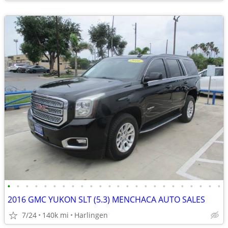
•
•
•
•
•
•
•
•
•
•
•
•
•
•
•
•
•
•
•
•
•
•
•
•
2016 GMC YUKON SLT (5.3) MENCHACA AUTO SALES
7/24
140k mi
Harlingen