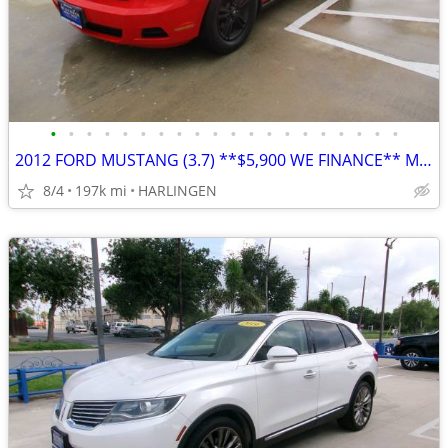
•
•
•
•
•
•
•
•
•
•
•
•
•
•
•
•
•
•
•
•
2012 FORD MUSTANG (3.7) **$5,900 WE FINANCE** MENCHACA AUTO SALES
8/4
197k mi
HARLINGEN