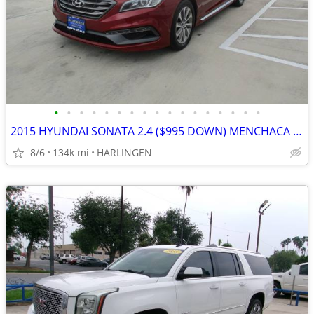
•
•
•
•
•
•
•
•
•
•
•
•
•
•
•
•
•
2015 HYUNDAI SONATA 2.4 ($995 DOWN) MENCHACA AUTO SALES
8/6
134k mi
HARLINGEN