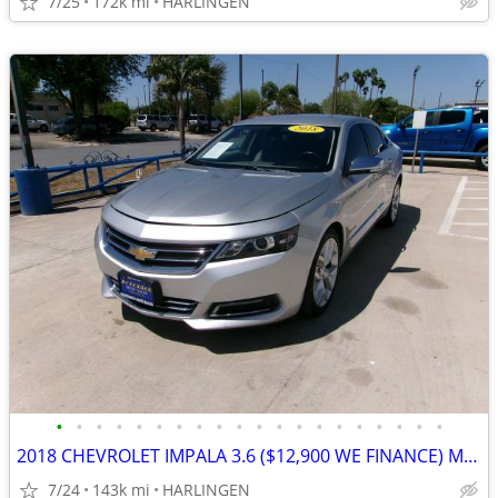
7/25
172k mi
HARLINGEN
•
•
•
•
•
•
•
•
•
•
•
•
•
•
•
•
•
•
•
•
2018 CHEVROLET IMPALA 3.6 ($12,900 WE FINANCE) MENCHACA AUTO SALES
7/24
143k mi
HARLINGEN