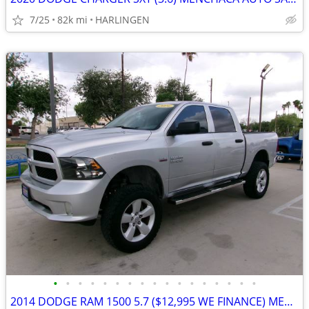
7/25
82k mi
HARLINGEN
•
•
•
•
•
•
•
•
•
•
•
•
•
•
•
•
•
2014 DODGE RAM 1500 5.7 ($12,995 WE FINANCE) MENCHACA AUTO SALES