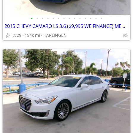
•
•
•
•
•
•
•
•
•
•
•
•
•
•
2015 CHEVY CAMARO LS 3.6 ($9,995 WE FINANCE) MENCHACA AUTO SALES
7/29
154k mi
HARLINGEN