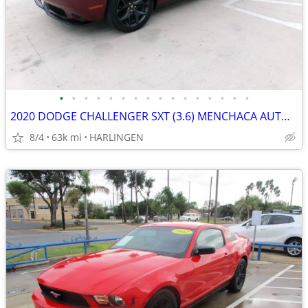
•
•
•
•
•
•
•
•
•
•
•
•
•
•
•
•
2020 DODGE CHALLENGER SXT (3.6) MENCHACA AUTO SALES
8/4
63k mi
HARLINGEN