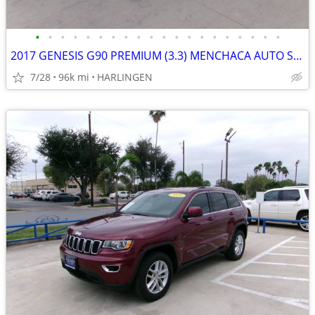
•
•
•
•
•
•
•
•
•
•
•
•
•
•
•
•
•
•
•
•
2017 GENESIS G90 PREMIUM (3.3) MENCHACA AUTO SALES
7/28
96k mi
HARLINGEN