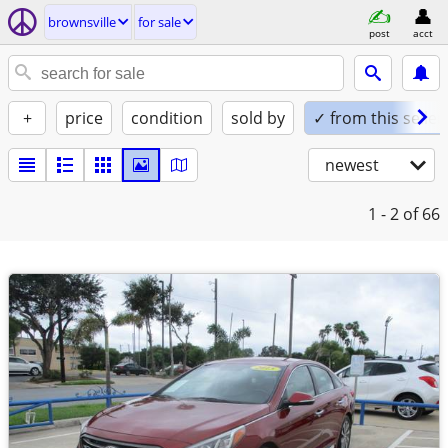
brownsville
for sale
post
acct
+
price
condition
sold by
✓ from this seller
newest
1 - 2
of 66