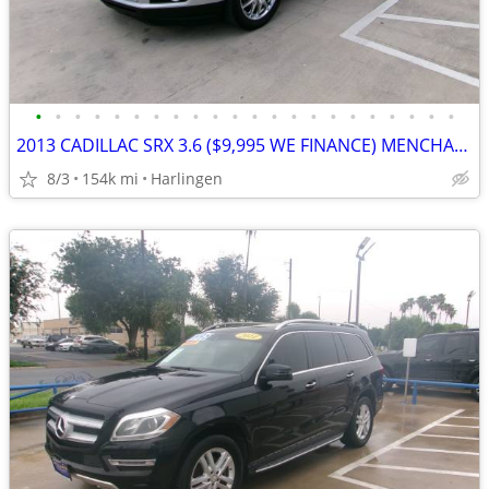
•
•
•
•
•
•
•
•
•
•
•
•
•
•
•
•
•
•
•
•
•
•
2013 CADILLAC SRX 3.6 ($9,995 WE FINANCE) MENCHACA AUTO SALES
8/3
154k mi
Harlingen