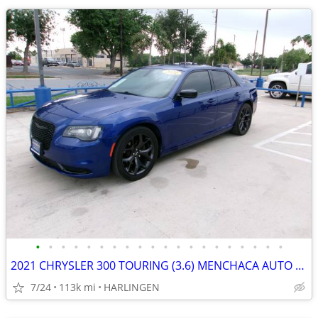
•
•
•
•
•
•
•
•
•
•
•
•
•
•
•
•
•
•
•
•
2021 CHRYSLER 300 TOURING (3.6) MENCHACA AUTO SALES
7/24
113k mi
HARLINGEN