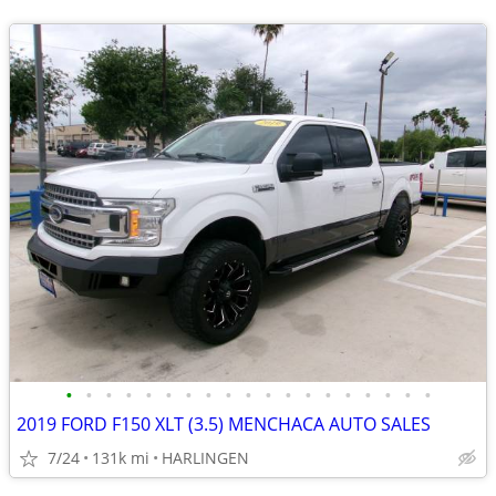
•
•
•
•
•
•
•
•
•
•
•
•
•
•
•
•
•
•
•
2019 FORD F150 XLT (3.5) MENCHACA AUTO SALES
7/24
131k mi
HARLINGEN