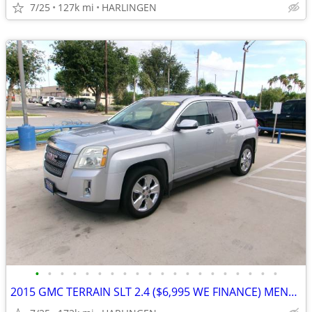
7/25
127k mi
HARLINGEN
•
•
•
•
•
•
•
•
•
•
•
•
•
•
•
•
•
•
•
•
2015 GMC TERRAIN SLT 2.4 ($6,995 WE FINANCE) MENCHACA AUTO SALES