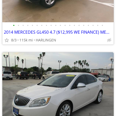
•
•
•
•
•
•
•
•
•
•
•
•
•
•
•
•
•
•
•
•
2014 MERCEDES GL450 4.7 ($12,995 WE FINANCE) MENCHACA AUTO SALES
8/3
115k mi
HARLINGEN