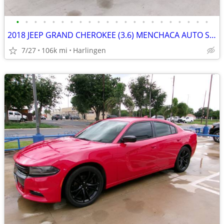
•
•
•
•
•
•
•
•
•
•
•
•
•
•
•
•
•
•
•
•
•
•
2018 JEEP GRAND CHEROKEE (3.6) MENCHACA AUTO SALES
7/27
106k mi
Harlingen