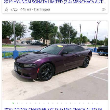
2019 HYUNDAI SONATA LIMITED (2.4) MENCHACA AUTO SALES
7/25
44k mi
Harlingen
•
•
•
•
•
•
•
•
•
•
•
•
•
•
•
•
•
•
•
•
2020 DODGE CHARGER SXT (3.6) MENCHACA AUTO SALES