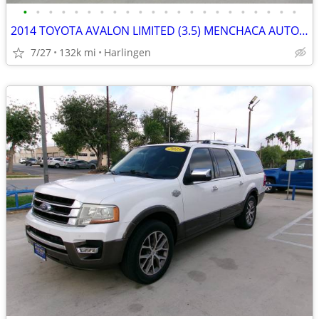
•
•
•
•
•
•
•
•
•
•
•
•
•
•
•
•
•
•
•
•
•
•
2014 TOYOTA AVALON LIMITED (3.5) MENCHACA AUTO SALES
7/27
132k mi
Harlingen