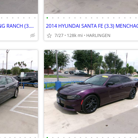
•
•
•
•
•
•
•
•
•
•
•
•
•
•
•
•
•
•
•
•
•
•
•
•
2015 FORD EXPEDITION XLT/KING RANCH (3.5) MENCHACA AUTO SALES
7/27
128k mi
HARLINGEN
•
•
•
•
•
•
•
•
•
•
•
•
•
•
•
•
•
•
•
•
•
•
•
•
•