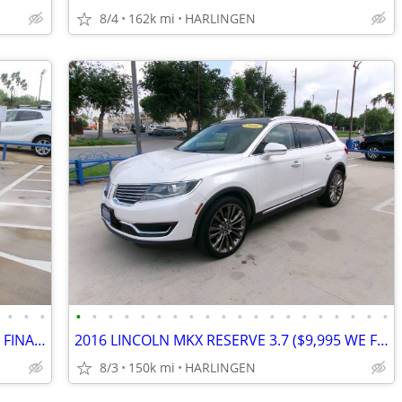
8/4
162k mi
HARLINGEN
•
•
•
•
•
•
•
•
•
•
•
•
•
•
•
•
•
•
•
•
•
•
•
2012 FORD MUSTANG (3.7) **$5,900 WE FINANCE** MENCHACA AUTO SALES
2016 LINCOLN MKX RESERVE 3.7 ($9,995 WE FINANCE) MENCHACA AUTO SALES
8/3
150k mi
HARLINGEN