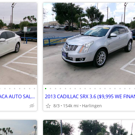
•
•
•
•
•
•
•
•
•
•
•
•
•
•
•
•
•
•
•
•
•
•
•
•
•
•
2018 INFINITI Q50 (3.0) MENCHACA AUTO SALES
8/3
154k mi
Harlingen