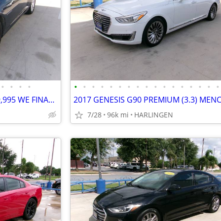
•
•
•
•
•
•
•
•
•
•
•
•
•
•
•
•
•
•
•
•
•
2015 CHEVY CAMARO LS 3.6 ($9,995 WE FINANCE) MENCHACA AUTO SALES
7/28
96k mi
HARLINGEN