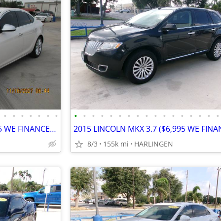
•
•
•
•
•
•
•
•
•
•
•
•
•
•
•
•
•
•
•
•
•
•
•
•
2014 BUICK VERANO 2.4 ($7,995 WE FINANCE) MENCHACA AUTO SALES
8/3
155k mi
HARLINGEN