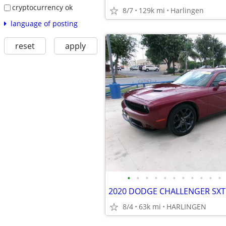
cryptocurrency ok
8/7
129k mi
Harlingen
language of posting
reset
apply
•
•
•
•
•
•
•
•
•
•
•
8/4
63k mi
HARLINGEN