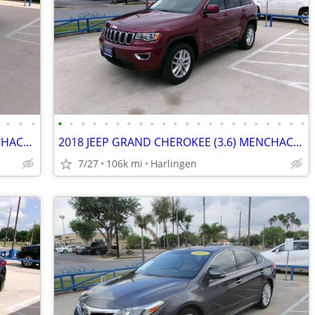
•
•
•
•
•
•
•
•
•
•
•
•
•
•
•
•
•
•
•
•
•
•
•
•
•
2017 GENESIS G90 PREMIUM (3.3) MENCHACA AUTO SALES
2018 JEEP GRAND CHEROKEE (3.6) MENCHACA AUTO SALES
7/27
106k mi
Harlingen