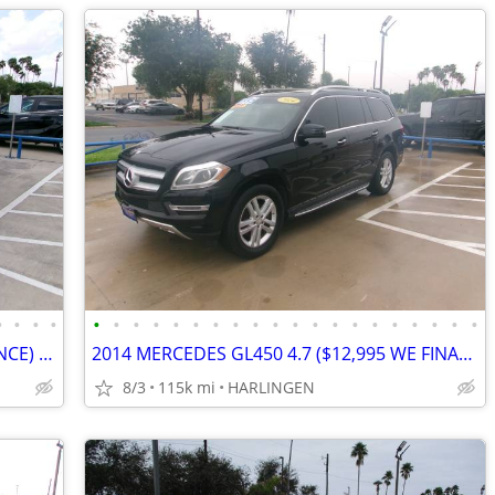
•
•
•
•
•
•
•
•
•
•
•
•
•
•
•
•
•
•
•
•
•
•
•
•
2013 CADILLAC SRX 3.6 ($9,995 WE FINANCE) MENCHACA AUTO SALES
2014 MERCEDES GL450 4.7 ($12,995 WE FINANCE) MENCHACA AUTO SALES
8/3
115k mi
HARLINGEN