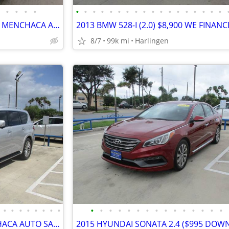
•
•
•
•
•
•
•
•
•
•
•
•
•
•
•
•
•
•
•
•
•
•
2016 HONDA ODYSSEY EX-L 3.5 MENCHACA AUTO SALES
8/7
99k mi
Harlingen
•
•
•
•
•
•
•
•
•
•
•
•
•
•
•
•
•
•
•
•
•
•
•
2017 INFINITI QX80 (5.6) MENCHACA AUTO SALES