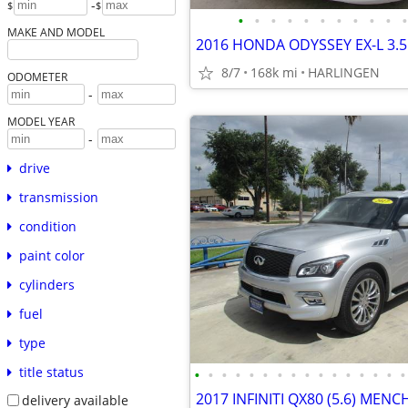
-
$
$
•
•
•
•
•
•
•
•
•
•
•
MAKE AND MODEL
8/7
168k mi
HARLINGEN
ODOMETER
-
MODEL YEAR
-
drive
transmission
condition
paint color
cylinders
fuel
type
title status
•
•
•
•
•
•
•
•
•
•
•
•
•
•
•
•
delivery available