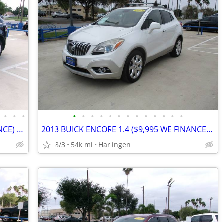
•
•
•
•
•
•
•
•
•
•
•
•
•
•
•
•
2015 LINCOLN MKX 3.7 ($6,995 WE FINANCE) MENCHACA AUTO SALES
2013 BUICK ENCORE 1.4 ($9,995 WE FINANCE) MENCHACA AUTO SALES
8/3
54k mi
Harlingen