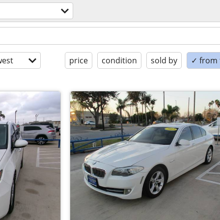
est
price
condition
sold by
✓ from t