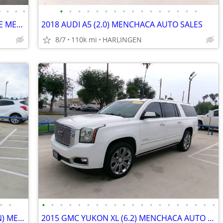
•
•
•
•
•
•
•
•
•
•
•
•
•
•
•
•
•
•
•
•
2013 BMW 528-I (2.0) $8,900 WE FINANCE MENCHACA AUTO SALES
2018 AUDI A5 (2.0) MENCHACA AUTO SALES
8/7
110k mi
HARLINGEN
•
•
•
•
•
•
•
•
•
•
•
•
•
•
•
•
•
•
•
•
•
•
2015 HYUNDAI SONATA 2.4 ($995 DOWN) MENCHACA AUTO SALES
2015 GMC YUKON XL (6.2) MENCHACA AUTO SALES