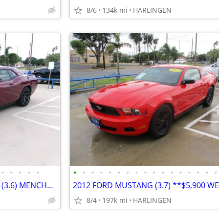
8/6
134k mi
HARLINGEN
•
•
•
•
•
•
•
•
•
•
•
•
•
•
•
•
•
•
•
•
•
•
2020 DODGE CHALLENGER SXT (3.6) MENCHACA AUTO SALES
8/4
197k mi
HARLINGEN