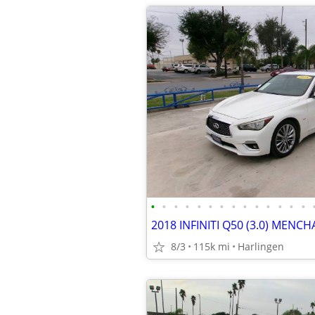
•
•
•
•
•
•
•
•
•
•
•
•
•
•
8/3
115k mi
Harlingen