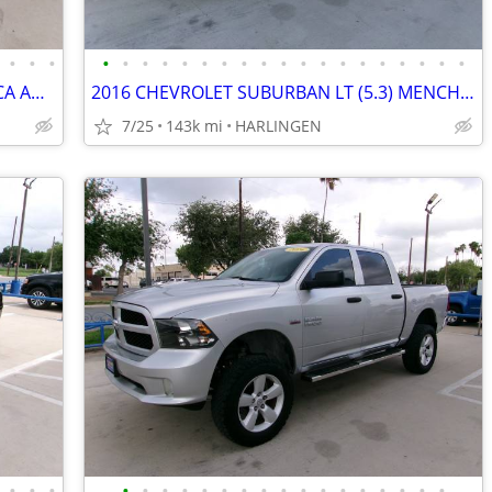
•
•
•
•
•
•
•
•
•
•
•
•
•
•
•
•
•
•
•
•
•
•
2014 HYUNDAI SANTA FE (3.3) MENCHACA AUTO SALES
2016 CHEVROLET SUBURBAN LT (5.3) MENCHACA AUTO SALES
7/25
143k mi
HARLINGEN
•
•
•
•
•
•
•
•
•
•
•
•
•
•
•
•
•
•
•
•