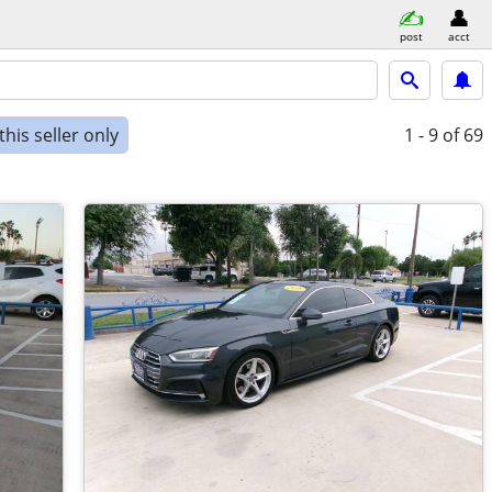
post
acct
his seller only
1 - 9
of 69