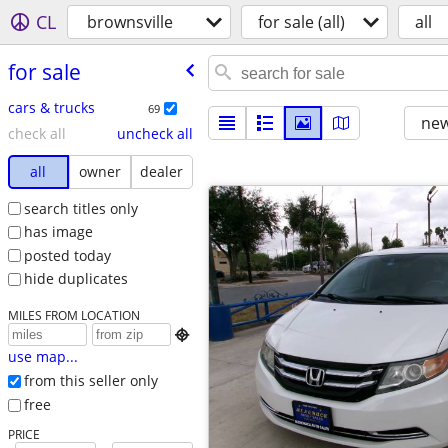
CL
brownsville
for sale (all)
all
for sale
cars & trucks
69
new
check all
uncheck all
all
owner
dealer
search titles only
has image
posted today
hide duplicates
MILES FROM LOCATION

use map...
from this seller only
free
PRICE