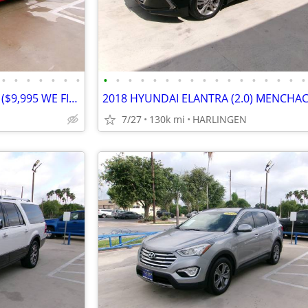
•
•
•
•
•
•
•
•
•
•
•
•
•
•
•
•
•
•
•
•
•
•
•
•
2016 DODGE CHARGER SXT 3.6 ($9,995 WE FINANCE) MENCHACA AUTO SALES
7/27
130k mi
HARLINGEN