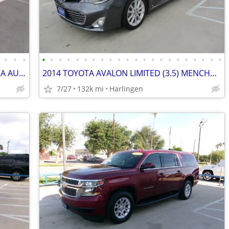
•
•
•
•
•
•
•
•
•
•
•
•
•
•
•
•
•
•
•
•
•
•
•
•
•
2018 HYUNDAI ELANTRA (2.0) MENCHACA AUTO SALES
2014 TOYOTA AVALON LIMITED (3.5) MENCHACA AUTO SALES
7/27
132k mi
Harlingen