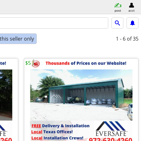
post
acct
his seller only
1 - 6
of 35
$5