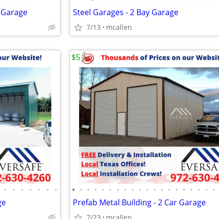
d Garage
Steel Garages - 2 Bay Garage
7/13
mcallen
$5
•
•
•
•
•
•
•
•
•
•
•
•
•
•
•
•
•
•
•
•
•
•
•
•
•
•
•
ge
Prefab Metal Building - 2 Car Garage
7/23
mcallen