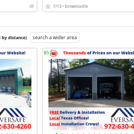
7/13
brownsville
search a wider area
 by distance)
$5
•
•
•
•
•
•
•
•
•
•
•
•
•
•
•
•
•
•
•