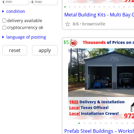
-
$
$
•
•
•
•
•
•
•
•
•
•
•
•
•
•
condition
Metal Building Kits - Multi Bay
delivery available
8/6
brownsville
cryptocurrency ok
language of posting
$5
reset
apply
•
•
•
•
•
•
•
•
•
•
•
Prefab Steel Buildings – Work