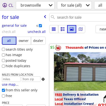
CL
brownsville
for sale (all)
all
for sale
general for sale
6
new
check all
uncheck all
all
owner
dealer
$5
search titles only
has image
posted today
hide duplicates
MILES FROM LOCATION

use map...
from this seller only
free
PRICE