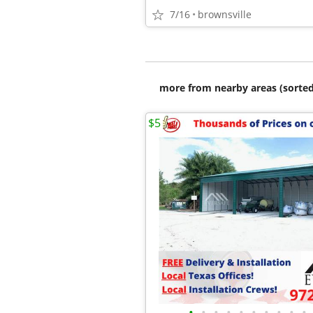
7/16
brownsville
more from nearby areas (sorted
$5
•
•
•
•
•
•
•
•
•
•