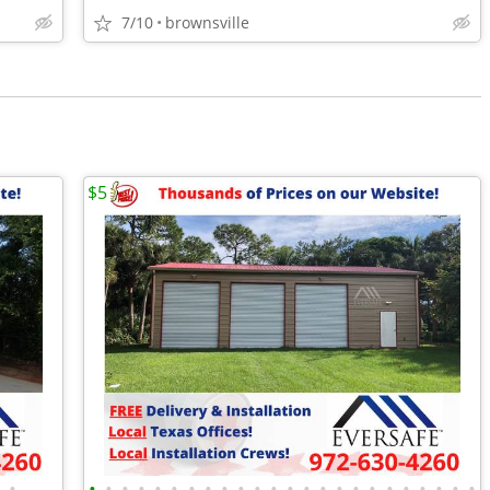
7/10
brownsville
$5
•
•
•
•
•
•
•
•
•
•
•
•
•
•
•
•
•
•
•
•
•
•
•
•
•