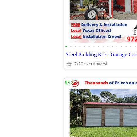
•
•
•
•
•
•
•
•
•
•
•
•
•
•
•
•
Steel Building Kits - Garage Ca
7/20
southwest
$5