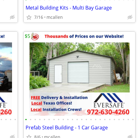
Metal Building Kits - Multi Bay Garage
7/16
mcallen
$5
•
•
•
•
•
•
•
•
•
•
•
•
•
•
•
•
•
•
•
•
•
•
•
•
•
•
•
•
Prefab Steel Building - 1 Car Garage
8/6
mcallen