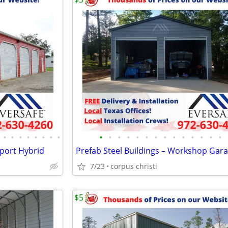
•
•
•
•
•
•
•
•
•
•
•
•
•
•
•
•
•
•
•
•
•
•
rport Hybrid
Prefab Steel Buildings – Workshop Gar
7/23
corpus christi
$5