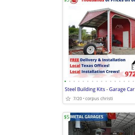
•
•
•
•
•
•
•
•
•
•
•
•
•
•
•
•
Steel Building Kits - Garage Ca
7/20
corpus christi
$5