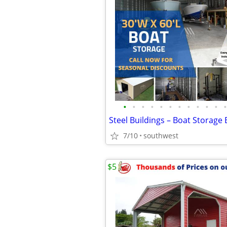
•
•
•
•
•
•
•
•
•
•
•
•
Steel Buildings – Boat Storage 
7/10
southwest
$5