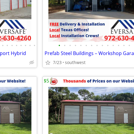
•
•
•
•
•
•
•
•
•
•
•
•
•
•
•
•
•
•
•
•
•
•
rport Hybrid
Prefab Steel Buildings – Workshop Gar
7/23
southwest
$5