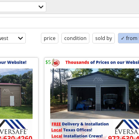
est
price
condition
sold by
✓ from t
$5