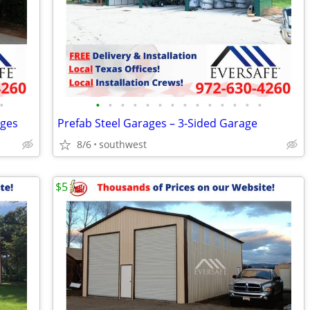
•
•
•
•
•
•
•
•
•
•
•
•
•
•
•
ages
Prefab Steel Garages – 3-Sided Garage
8/6
southwest
$5