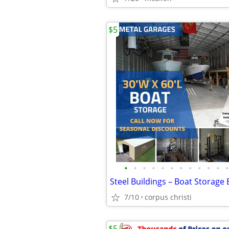
$5
•
•
•
•
•
•
•
•
•
•
•
•
Steel Buildings – Boat Storage 
7/10
corpus christi
$5