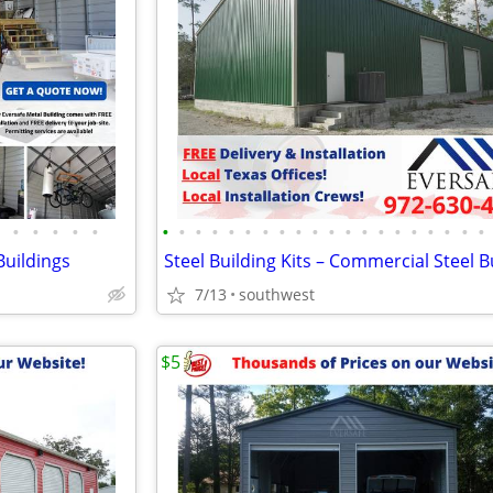
•
•
•
•
•
•
•
•
•
•
•
•
•
•
•
•
•
•
•
•
•
•
•
•
•
Buildings
7/13
southwest
$5