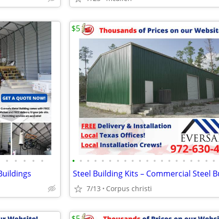
$5
•
•
•
•
•
•
•
•
•
•
•
•
•
•
•
•
•
•
•
•
•
•
•
•
•
Buildings
7/13
Corpus christi
$5