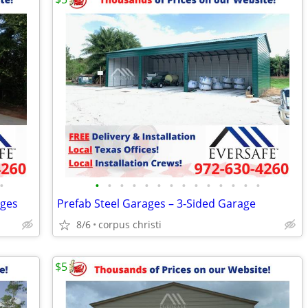
•
•
•
•
•
•
•
•
•
•
•
•
•
•
•
ages
Prefab Steel Garages – 3-Sided Garage
8/6
corpus christi
$5