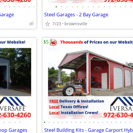
•
•
•
•
•
•
•
•
•
•
•
•
•
•
•
•
•
•
•
•
•
•
•
 Garage
Steel Garages - 2 Bay Garage
7/23
brownsville
$5
•
•
•
•
•
•
•
•
•
•
•
•
•
•
•
•
•
•
•
•
•
•
•
•
shop Garages
Steel Building Kits - Garage Carport Hyb