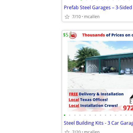
Prefab Steel Garages – 3-Side
7/10
mcallen
$5
•
•
•
•
•
•
•
•
•
•
•
•
•
•
Steel Building Kits - 3 Car Gara
7/20
mcallen