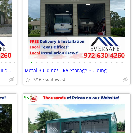
•
•
•
•
•
•
•
•
•
•
•
•
•
•
•
•
•
•
•
•
•
•
Steel Building Kits – Commercial Steel Buildings
Metal Buildings - RV Storage Building
7/16
southwest
$5