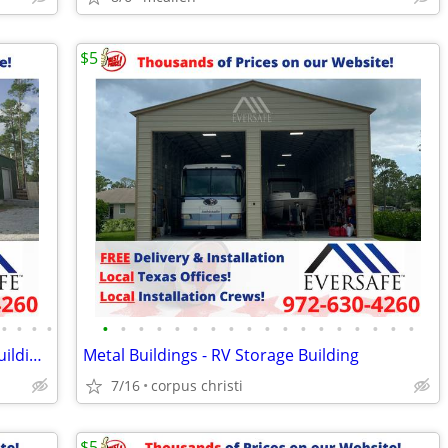
$5
•
•
•
•
•
•
•
•
•
•
•
•
•
•
•
•
•
•
•
•
•
•
Steel Building Kits – Commercial Steel Buildings
Metal Buildings - RV Storage Building
7/16
corpus christi
$5