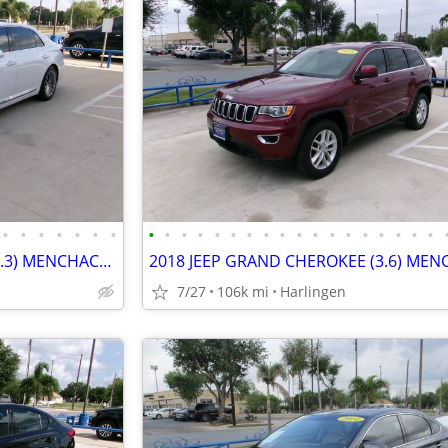
•
•
•
•
•
•
•
•
•
•
•
•
•
•
•
•
•
•
•
•
•
•
•
•
•
2017 GENESIS G90 PREMIUM (3.3) MENCHACA AUTO SALES
7/27
106k mi
Harlingen