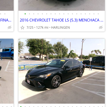
•
•
•
•
•
•
•
•
•
•
•
•
•
•
•
•
•
•
•
•
2014 DODGE RAM 1500 5.7 ($12,995 WE FINANCE) MENCHACA AUTO SALES
2016 CHEVROLET TAHOE LS (5.3) MENCHACA AUTO SALES
7/25
127k mi
HARLINGEN
•
•
•
•
•
•
•
•
•
•
•
•
•
•
•
•
•
•
•
•
•
•
•