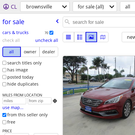
CL
brownsville
for sale (all)
all
for sale
cars & trucks
70
new
check all
uncheck all
all
owner
dealer
search titles only
has image
posted today
hide duplicates
MILES FROM LOCATION

use map...
from this seller only
free
PRICE