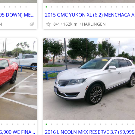
•
•
•
•
•
•
•
•
•
•
•
•
•
•
•
•
•
•
•
•
•
•
2015 HYUNDAI SONATA 2.4 ($995 DOWN) MENCHACA AUTO SALES
N
8/4
162k mi
HARLINGEN
•
•
•
•
•
•
•
•
•
•
•
•
•
•
•
•
•
•
•
•
•
•
•
•
2012 FORD MUSTANG (3.7) **$5,900 WE FINANCE** MENCHACA AUTO SALES