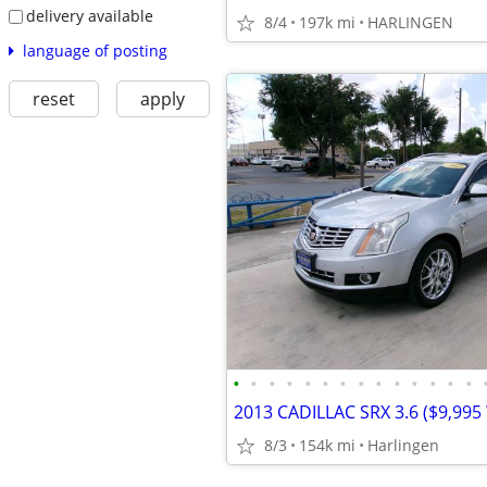
delivery available
8/4
197k mi
HARLINGEN
language of posting
reset
apply
•
•
•
•
•
•
•
•
•
•
•
•
•
•
8/3
154k mi
Harlingen