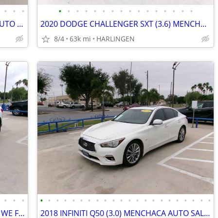
•
•
•
•
•
•
•
•
•
•
•
•
•
•
•
•
•
•
•
2015 GMC YUKON XL (6.2) MENCHACA AUTO SALES
2020 DODGE CHALLENGER SXT (3.6) MENCHACA AUTO SALES
8/4
63k mi
HARLINGEN
•
•
•
•
•
•
•
•
•
•
•
•
•
•
•
•
•
•
•
•
•
•
•
•
•
2016 LINCOLN MKX RESERVE 3.7 ($9,995 WE FINANCE) MENCHACA AUTO SALES
2018 INFINITI Q50 (3.0) MENCHACA AUTO SALES