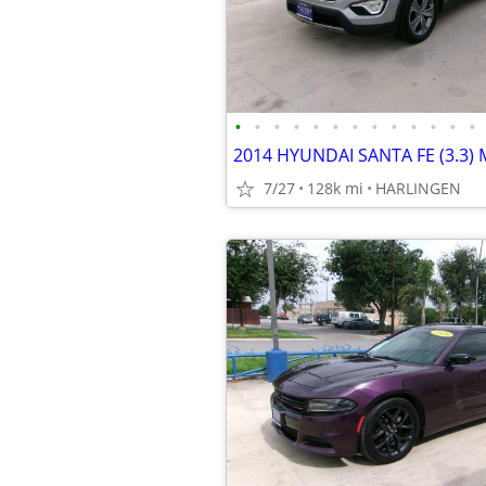
•
•
•
•
•
•
•
•
•
•
•
•
•
7/27
128k mi
HARLINGEN