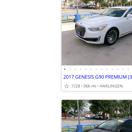
•
•
•
•
•
•
•
•
•
•
•
•
•
7/28
96k mi
HARLINGEN