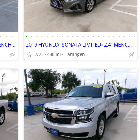
•
•
•
•
•
•
•
•
•
•
•
•
•
•
•
•
•
•
•
•
•
•
•
•
•
2016 CHEVROLET SUBURBAN LT (5.3) MENCHACA AUTO SALES
2019 HYUNDAI SONATA LIMITED (2.4) MENCHACA AUTO SALES
7/25
44k mi
Harlingen