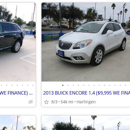
•
•
•
•
•
•
•
•
•
•
•
•
•
•
•
•
•
•
•
•
2015 LINCOLN MKX 3.7 ($6,995 WE FINANCE) MENCHACA AUTO SALES
8/3
54k mi
Harlingen