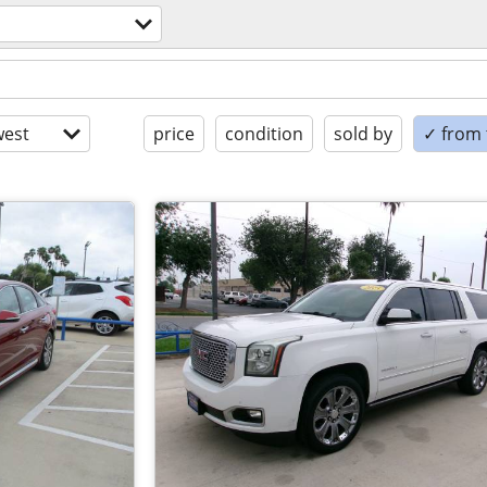
est
price
condition
sold by
✓ from t