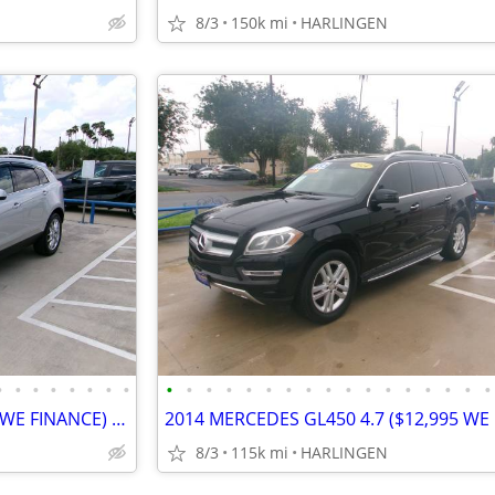
8/3
150k mi
HARLINGEN
•
•
•
•
•
•
•
•
•
•
•
•
•
•
•
•
•
•
•
•
•
•
•
•
•
2013 CADILLAC SRX 3.6 ($9,995 WE FINANCE) MENCHACA AUTO SALES
8/3
115k mi
HARLINGEN