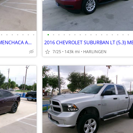
•
•
•
•
•
•
•
•
•
•
•
•
•
•
•
•
•
•
•
•
•
•
•
2014 HYUNDAI SANTA FE (3.3) MENCHACA AUTO SALES
7/25
143k mi
HARLINGEN