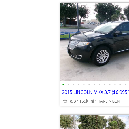
•
•
•
•
•
•
•
•
•
•
•
•
•
8/3
155k mi
HARLINGEN