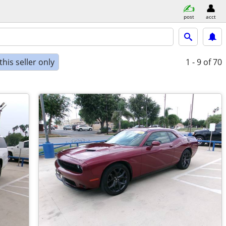
post
acct
his seller only
1 - 9
of 70