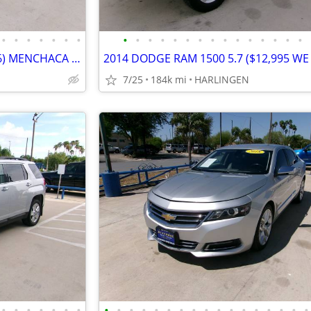
•
•
•
•
•
•
•
•
•
•
•
•
•
•
•
•
•
•
•
•
•
•
2020 DODGE CHARGER SXT (3.6) MENCHACA AUTO SALES
7/25
184k mi
HARLINGEN
•
•
•
•
•
•
•
•
•
•
•
•
•
•
•
•
•
•
•
•
•
•
•
•