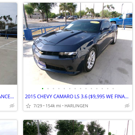
•
•
•
•
•
•
•
•
•
•
•
•
•
•
2013 BUICK ENCORE 1.4 ($9,995 WE FINANCE) MENCHACA AUTO SALES
2015 CHEVY CAMARO LS 3.6 ($9,995 WE FINANCE) MENCHACA AUTO SALES
7/29
154k mi
HARLINGEN