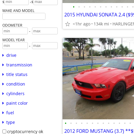
-
$
$
•
•
•
•
•
•
•
•
•
•
•
•
MAKE AND MODEL
<1hr ago
134k mi
HARLINGE
ODOMETER
-
MODEL YEAR
-
drive
transmission
title status
condition
cylinders
paint color
fuel
type
•
•
•
•
•
•
•
•
•
•
•
•
•
cryptocurrency ok