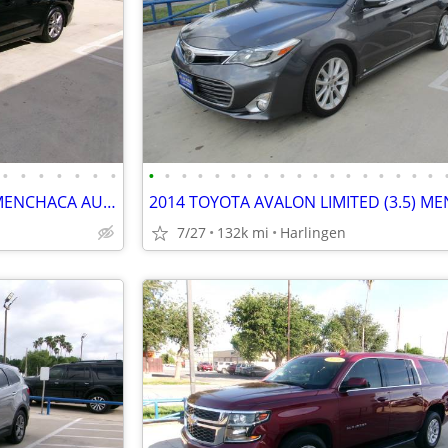
•
•
•
•
•
•
•
•
•
•
•
•
•
•
•
•
•
•
•
•
•
•
•
•
•
2018 HYUNDAI ELANTRA (2.0) MENCHACA AUTO SALES
7/27
132k mi
Harlingen