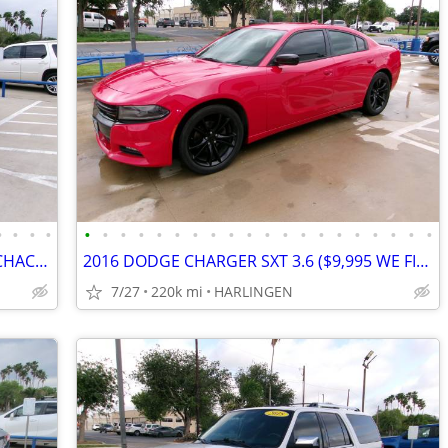
•
•
•
•
•
•
•
•
•
•
•
•
•
•
•
•
•
•
•
•
•
•
•
•
2018 JEEP GRAND CHEROKEE (3.6) MENCHACA AUTO SALES
2016 DODGE CHARGER SXT 3.6 ($9,995 WE FINANCE) MENCHACA AUTO SALES
7/27
220k mi
HARLINGEN