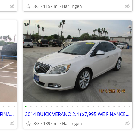
8/3
115k mi
Harlingen
•
•
•
•
•
•
•
•
•
•
•
•
•
•
•
•
•
•
•
•
•
•
•
•
2014 MERCEDES GL450 4.7 ($12,995 WE FINANCE) MENCHACA AUTO SALES
2014 BUICK VERANO 2.4 ($7,995 WE FINANCE) MENCHACA AUTO SALES
8/3
139k mi
Harlingen