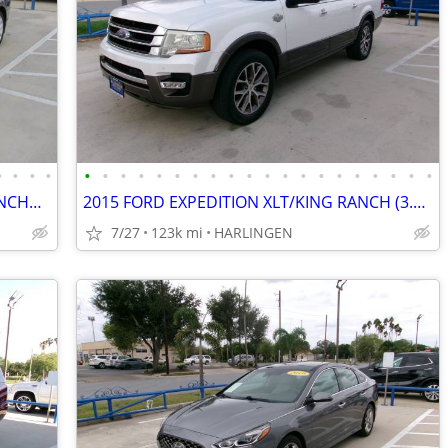
•
•
•
•
•
•
•
•
•
•
•
•
•
•
•
•
•
•
•
•
•
•
•
•
2014 TOYOTA AVALON LIMITED (3.5) MENCHACA AUTO SALES
2015 FORD EXPEDITION XLT/KING RANCH (3.5) MENCHACA AUTO SALES
7/27
123k mi
HARLINGEN