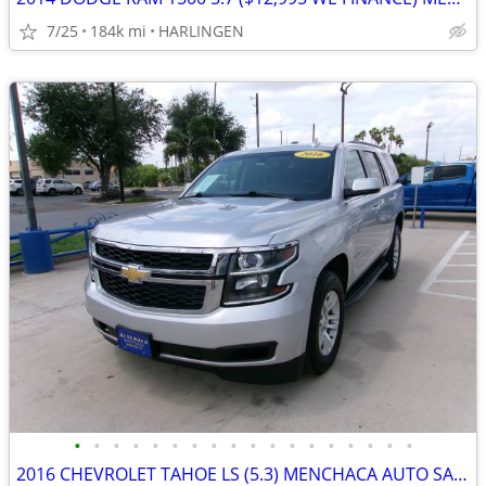
7/25
184k mi
HARLINGEN
•
•
•
•
•
•
•
•
•
•
•
•
•
•
•
•
•
•
2016 CHEVROLET TAHOE LS (5.3) MENCHACA AUTO SALES