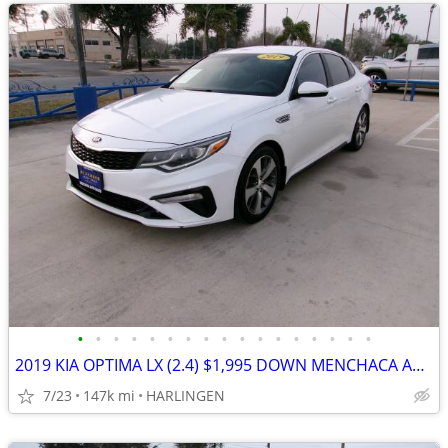
•
•
•
•
•
•
•
•
•
•
•
•
•
•
•
•
•
2019 KIA OPTIMA LX (2.4) $1,995 DOWN MENCHACA AUTO SALES
7/23
147k mi
HARLINGEN