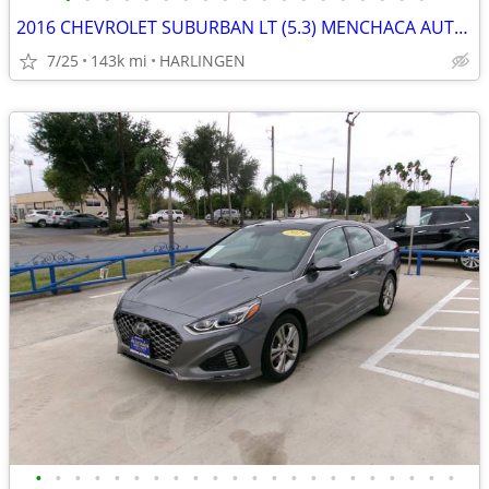
2016 CHEVROLET SUBURBAN LT (5.3) MENCHACA AUTO SALES
7/25
143k mi
HARLINGEN
•
•
•
•
•
•
•
•
•
•
•
•
•
•
•
•
•
•
•
•
•
•