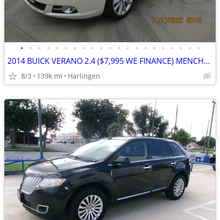
•
•
•
•
•
•
•
•
•
•
•
•
•
•
•
•
•
•
•
•
•
2014 BUICK VERANO 2.4 ($7,995 WE FINANCE) MENCHACA AUTO SALES
8/3
139k mi
Harlingen