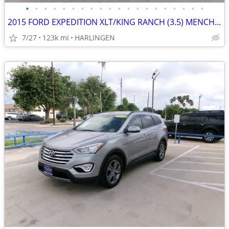
•
•
•
•
•
•
•
•
•
•
•
•
•
•
•
•
•
•
•
•
2015 FORD EXPEDITION XLT/KING RANCH (3.5) MENCHACA AUTO SALES
7/27
123k mi
HARLINGEN