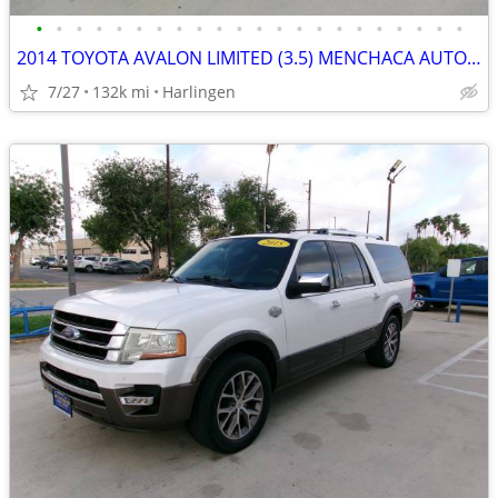
•
•
•
•
•
•
•
•
•
•
•
•
•
•
•
•
•
•
•
•
•
•
2014 TOYOTA AVALON LIMITED (3.5) MENCHACA AUTO SALES
7/27
132k mi
Harlingen