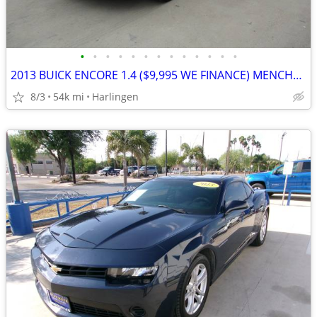
•
•
•
•
•
•
•
•
•
•
•
•
•
2013 BUICK ENCORE 1.4 ($9,995 WE FINANCE) MENCHACA AUTO SALES
8/3
54k mi
Harlingen