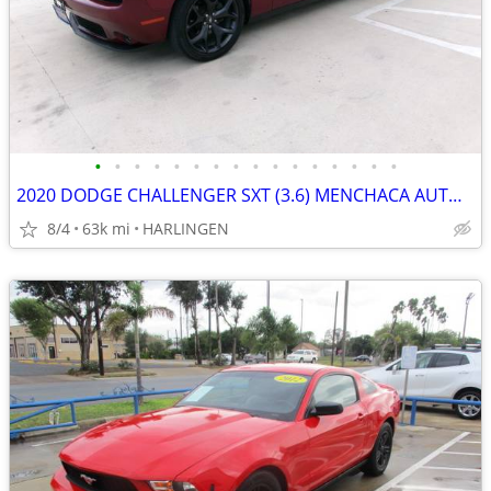
•
•
•
•
•
•
•
•
•
•
•
•
•
•
•
•
2020 DODGE CHALLENGER SXT (3.6) MENCHACA AUTO SALES
8/4
63k mi
HARLINGEN