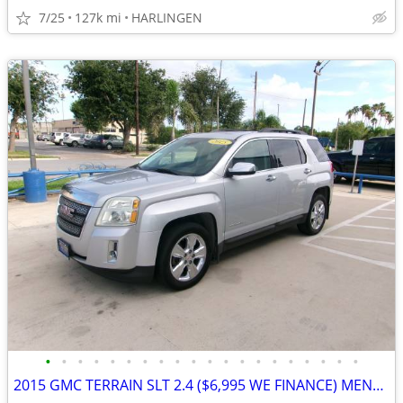
7/25
127k mi
HARLINGEN
•
•
•
•
•
•
•
•
•
•
•
•
•
•
•
•
•
•
•
•
2015 GMC TERRAIN SLT 2.4 ($6,995 WE FINANCE) MENCHACA AUTO SALES