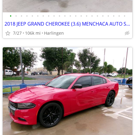
•
•
•
•
•
•
•
•
•
•
•
•
•
•
•
•
•
•
•
•
•
•
2018 JEEP GRAND CHEROKEE (3.6) MENCHACA AUTO SALES
7/27
106k mi
Harlingen