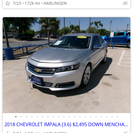
7/25
172k mi
HARLINGEN
•
•
•
•
•
•
•
•
•
•
•
•
•
•
•
•
•
•
•
•
2018 CHEVROLET IMPALA (3.6) $2,495 DOWN MENCHACA AUTO SALES