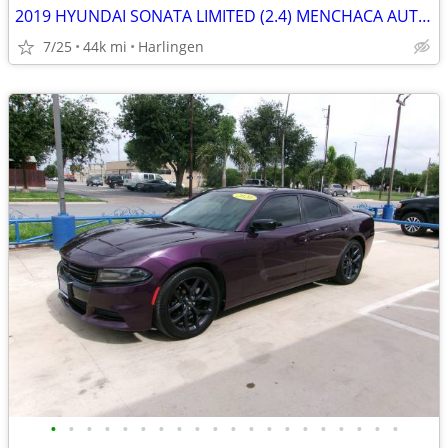
2019 HYUNDAI SONATA LIMITED (2.4) MENCHACA AUTO SALES
7/25
44k mi
Harlingen
•
•
•
•
•
•
•
•
•
•
•
•
•
•
•
•
•
•
•
•