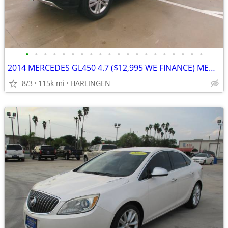
•
•
•
•
•
•
•
•
•
•
•
•
•
•
•
•
•
•
•
•
2014 MERCEDES GL450 4.7 ($12,995 WE FINANCE) MENCHACA AUTO SALES
8/3
115k mi
HARLINGEN