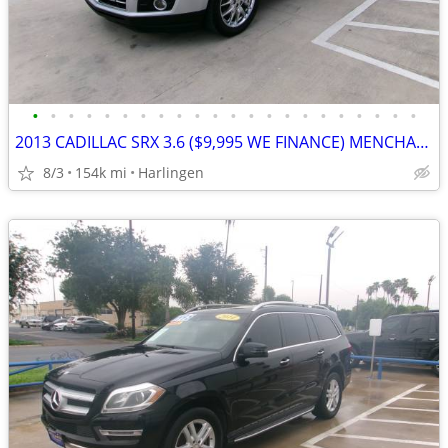
•
•
•
•
•
•
•
•
•
•
•
•
•
•
•
•
•
•
•
•
•
•
2013 CADILLAC SRX 3.6 ($9,995 WE FINANCE) MENCHACA AUTO SALES
8/3
154k mi
Harlingen