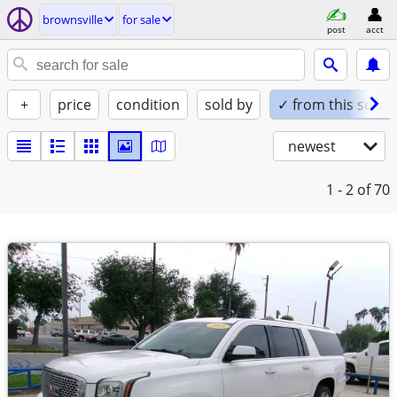
brownsville
for sale
post
acct
+
price
condition
sold by
✓ from this seller
newest
1 - 2
of 70