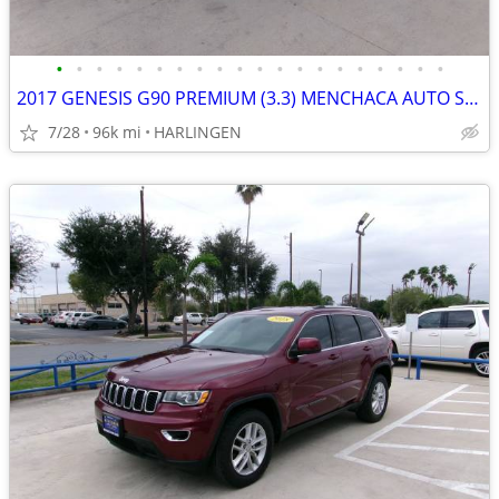
•
•
•
•
•
•
•
•
•
•
•
•
•
•
•
•
•
•
•
•
2017 GENESIS G90 PREMIUM (3.3) MENCHACA AUTO SALES
7/28
96k mi
HARLINGEN