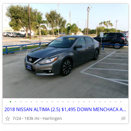
•
•
•
•
•
•
•
•
•
•
•
•
•
•
•
•
•
•
•
•
•
•
2018 NISSAN ALTIMA (2.5) $1,495 DOWN MENCHACA AUTO SALES
7/24
183k mi
Harlingen