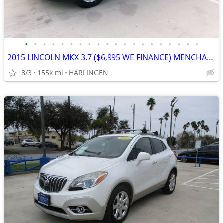
•
•
•
•
•
•
•
•
•
•
•
•
•
•
•
•
•
•
•
•
2015 LINCOLN MKX 3.7 ($6,995 WE FINANCE) MENCHACA AUTO SALES
8/3
155k mi
HARLINGEN