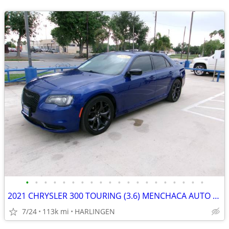
•
•
•
•
•
•
•
•
•
•
•
•
•
•
•
•
•
•
•
•
2021 CHRYSLER 300 TOURING (3.6) MENCHACA AUTO SALES
7/24
113k mi
HARLINGEN