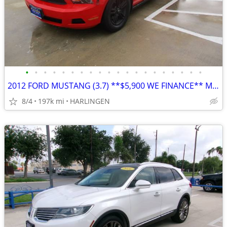
•
•
•
•
•
•
•
•
•
•
•
•
•
•
•
•
•
•
•
•
2012 FORD MUSTANG (3.7) **$5,900 WE FINANCE** MENCHACA AUTO SALES
8/4
197k mi
HARLINGEN