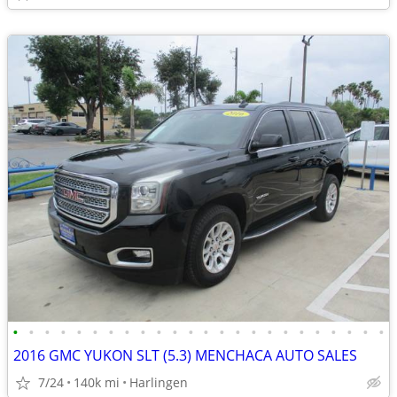
•
•
•
•
•
•
•
•
•
•
•
•
•
•
•
•
•
•
•
•
•
•
•
•
2016 GMC YUKON SLT (5.3) MENCHACA AUTO SALES
7/24
140k mi
Harlingen