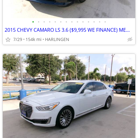
•
•
•
•
•
•
•
•
•
•
•
•
•
•
2015 CHEVY CAMARO LS 3.6 ($9,995 WE FINANCE) MENCHACA AUTO SALES
7/29
154k mi
HARLINGEN