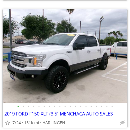
•
•
•
•
•
•
•
•
•
•
•
•
•
•
•
•
•
•
•
2019 FORD F150 XLT (3.5) MENCHACA AUTO SALES
7/24
131k mi
HARLINGEN