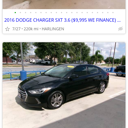
•
•
•
•
•
•
•
•
•
•
•
•
•
•
•
•
•
•
•
•
2016 DODGE CHARGER SXT 3.6 ($9,995 WE FINANCE) MENCHACA AUTO SALES
7/27
220k mi
HARLINGEN