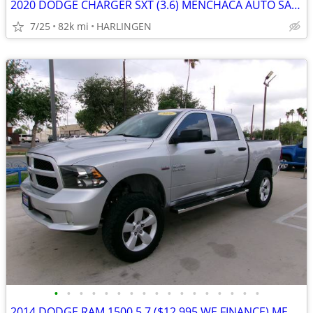
2020 DODGE CHARGER SXT (3.6) MENCHACA AUTO SALES
7/25
82k mi
HARLINGEN
•
•
•
•
•
•
•
•
•
•
•
•
•
•
•
•
•
2014 DODGE RAM 1500 5.7 ($12,995 WE FINANCE) MENCHACA AUTO SALES