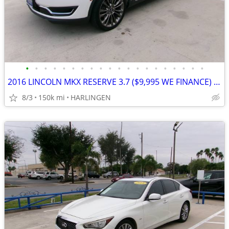
•
•
•
•
•
•
•
•
•
•
•
•
•
•
•
•
•
•
•
•
2016 LINCOLN MKX RESERVE 3.7 ($9,995 WE FINANCE) MENCHACA AUTO SALES
8/3
150k mi
HARLINGEN