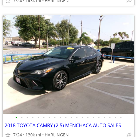
7/24
143k mi
HARLINGEN
•
•
•
•
•
•
•
•
•
•
•
•
•
•
•
•
•
•
•
•
2018 TOYOTA CAMRY (2.5) MENCHACA AUTO SALES
7/24
130k mi
HARLINGEN